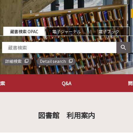
蔵書検索 OPAC
電子ジャーナル
電子ブック
詳細検索
Detail search
検索
Q&A
問
図書館 利用案内