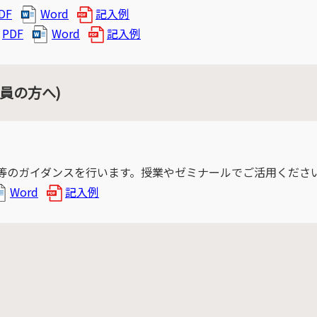
DF
Word
記入例
PDF
Word
記入例
員の方へ)
等のガイダンスを行います。授業やゼミナールでご活用くださ
Word
記入例