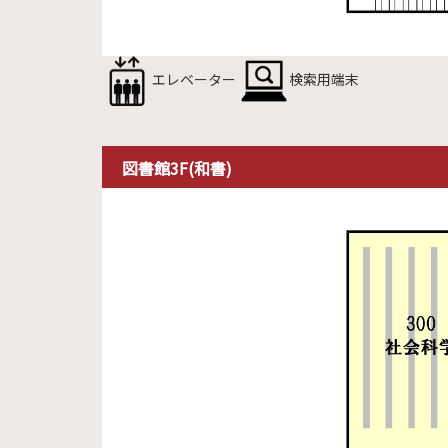
エレベーター
検索用端末
図書館3F(和書)