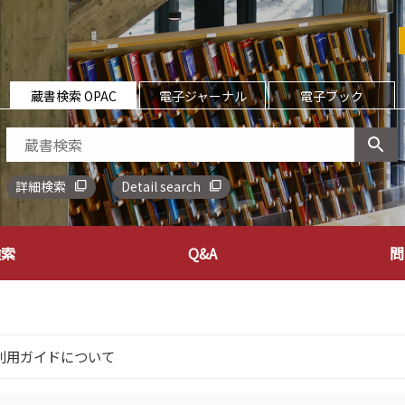
蔵書検索 OPAC
電子ジャーナル
電子ブック
詳細検索
Detail search
検索
Q&A
問
能利用ガイドについて