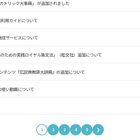
新カトリック大事典」 が追加されました
能利用ガイドについて
送信サービスについて
表現のための実践ロイヤル英文法」（旺文社）追加について
コンテンツ『広説佛教語大辞典』の追加について
の使い動画について
1
2
3
4
5
❯