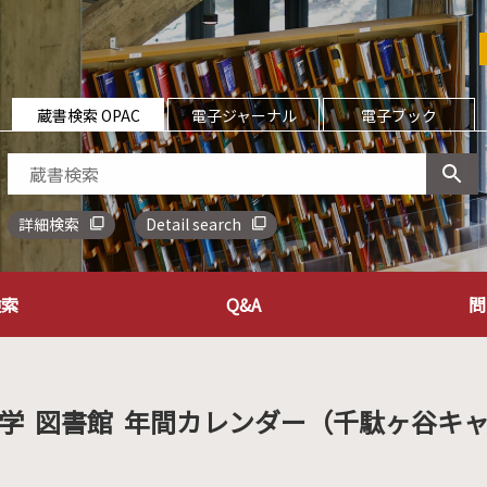
蔵書検索 OPAC
電子ジャーナル
電子ブック
詳細検索
Detail search
検索
Q&A
問
学 図書館 年間カレンダー（千駄ヶ谷キ