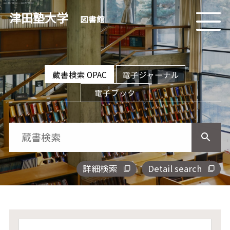
津田塾大学
図書館
蔵書検索 OPAC
電子ジャーナル
電子ブック
詳細検索
Detail search