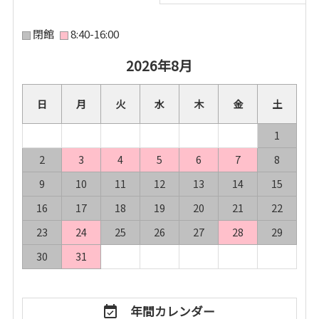
閉館
8:40-16:00
2026年8月
2026年8月
日
日
月
月
火
火
水
水
木
木
金
金
土
土
1
1
2
2
3
3
4
4
5
5
6
6
7
7
8
8
9
9
10
10
11
11
12
12
13
13
14
14
15
15
16
16
17
17
18
18
19
19
20
20
21
21
22
22
23
23
24
24
25
25
26
26
27
27
28
28
29
29
30
30
31
31
年間カレンダー